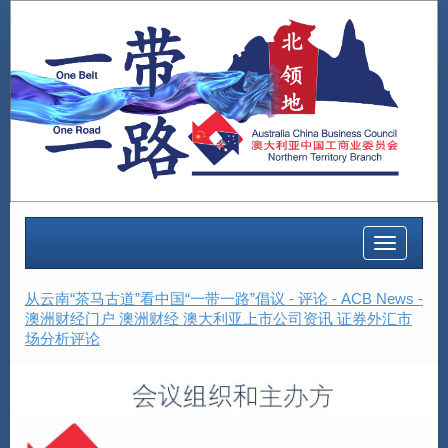
Toggle
navigatio
从云南“茶马古道”看中国“一带一路”倡议 - 评论 - ACB News -
澳洲财经门户 澳洲财经 澳大利亚上市公司资讯 证券外汇市
场分析评论