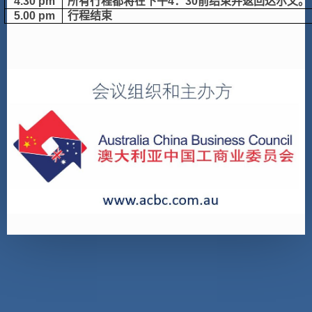
4.30 pm
所有行程都将在下午
4
：
30
前结束并返回达尔文。
5.00 pm
行程结束